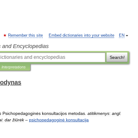
Remember this site
Embed dictionaries into your website
EN
s and Encyclopedias
Search!
Interpretations
žodynas
s
Psichopedagoginės
konsultacijos
metodas
.
atitikmenys
:
angl
.
ai
:
dar
žiūrėk
–
psichopedagoginė
konsultacija