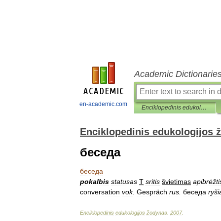
Academic Dictionarie
en-academic.com
Enciklopedinis edukologijos žodynas
Enciklopedinis edukologijos 
беседа
беседа
pokalbis
statusas
T
sritis
švietimas
apibrėžti
conversation
vok
.
Gespräch
rus
.
беседа
ryši
Enciklopedinis
edukologijos
žodynas
.
2007
.