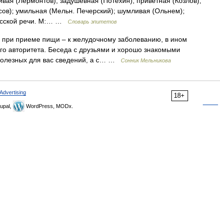
вая (Лермонтов); задушевная (Потехин); приветная (Козлов);
сов); умильная (Мельн. Печерский); шумливая (Ольнем);
русской речи. М:… …
Словарь эпитетов
ри приеме пищи – к желудочному заболеванию, в ином
его авторитета. Беседа с друзьями и хорошо знакомыми
полезных для вас сведений, а с… …
Сонник Мельникова
Advertising
18+
upal,
WordPress, MODx.