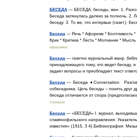
БЕСЕДА
— БЕСЕДА, беседы, жен. 1. Разго
Беседа затянулась далеко за полночь. 2. 
беседу. 3. То же, что интервью (газет.).
Беседа
— Речь * Афоризм * Болтливость * Г
Крик * Критика * Лесть * Молчание * Мыс
афоризмов
Беседа
— газетно журнальный жанр, библи
принадлежащего тому, кто ведет беседу, 
задает вопросы и преобладает текст отв
Беседа
— Беседа ♦ Conversation Разгово
собеседника. Цель беседы – понять друг д
беседа отличается от спора (предполаг
Спонвиля
Беседа
— «БЕСЕДА» I. журнал, выходивши
славянофильского направления. Указатель 
известия» (1915, 3 4).Библиография: Мез