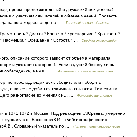
вор, преим. продолжительный и дружеский или деловой.
Лекция с участием слушателей в обмене мнений. Провести
 Беседа нашего корреспондента …
Толковый словарь Ушакова
рамотность * Диалог * Клевета * Красноречие * Краткость *
ль * Насмешка * Обещание * Острота * …
Сводная энциклопедия
огр. описание которого зависит от объема материала,
и формы указания авторов: 1. Если ведущий беседу лишь
етов собеседника, а имя… …
Издательский словарь-справочник
р, не преследующий цель убедить или победить
руга, а вовсе не добиться взаимного согласия. Тем самым
ающего разногласие во мнениях и… …
Философский словарь
й в 1871 1872 в Москве, Под редакцией С.Юрьева, умеренно
к журналу в ст. БессоноваВ.И., «Библиографические
ьерА.В., Словарный указатель по …
Литературная энциклопедия