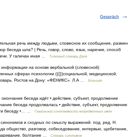
Gespräch
тельная речь между людьми, словесное их сообщение, размен
чор беседа шла? | Речь, говор, слово, язык, наречие, способ
речи. У галичан иная …
Толковый словарь Даля
я информации на основе вербальной (словесной)
ичных сферах психологии ({{}}социальной, медицинской,
 словарь. Ростов на Дону: «ФЕНИКС». Л.А …
Большая
, окончание беседа идёт • действие, субъект, продолжение
ончание беседа продолжалась • действие, субъект, продолжение
ести беседу •… …
Глагольной сочетаемости непредметных имён
 синонимов и сходных по смыслу выражений. под. ред. Н.
еда общество, разговор, собеседование, интервью, щебетание,
говаривание, болтание …
Словарь синонимов