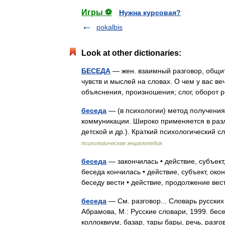
Игры ⚽
Нужна курсовая?
pokalbis
Look at other dictionaries:
БЕСЕДА
— жен. взаимный разговор, общи
чувств и мыслей на словах. О чем у вас ве
объяснения, произношения; слог, оборот 
беседа
— (в психологии) метод получени
коммуникации. Широко применяется в разл
детской и др.). Краткий психологический
психологическая энциклопедия
беседа
— закончилась • действие, субъект
беседа кончилась • действие, субъект, ок
беседу вести • действие, продолжение в
беседа
— См. разговор... Словарь русских
Абрамова, М.: Русские словари, 1999. бес
коллоквиум, базар, тары бары, речь, раз